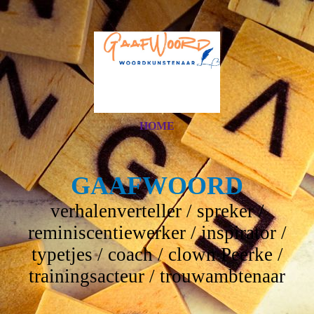
HOME
GAAFWOORD
verhalenverteller / spreker /
reminiscentiewerker / inspirator /
typetjes / coach / clown Peerke /
trainingsacteur / trouwambtenaar