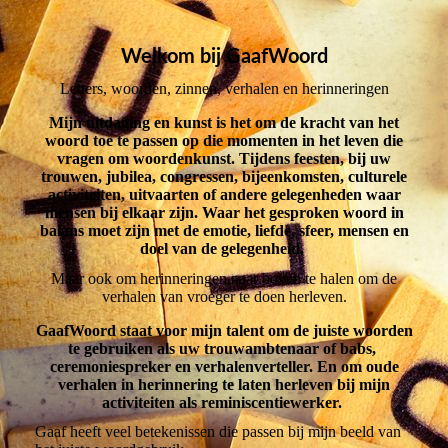
Welkom bij GaafWoord
Letters, woorden, zinnen, verhalen en herinneringen
Mijn uitdaging en kunst is het om de kracht van het
woord toe te passen op die momenten in het leven die
vragen om woordenkunst. Tijdens feesten, bij uw
trouwen, jubilea, congressen, bijeenkomsten, culturele
activiteiten, uitvaarten of andere gelegenheden waar
mensen bij elkaar zijn. Waar het gesproken woord in
balans moet zijn met de emotie, liefde, sfeer, mensen en
doel van de gelegenheid.
Maar ook om herinneringen naar boven te halen om de
verhalen van vroeger te doen herleven.
GaafWoord staat voor mijn talent om de juiste woorden
te gebruiken als uw trouwambtenaar of babs,
ceremoniespreker en verhalenverteller. En om oude
verhalen in herinnering te laten herleven bij mijn
activiteiten als reminiscentiewerker.
Gaaf heeft veel betekenissen die passen bij mijn beeld van