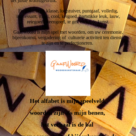
het juiste woordgebruik.
Feilloos,
heel, klasse, loepzuiver, puntgaaf, volledig,
interessant, mooi, cool, keigoed, hartstikke leuk, lauw,
retegoed,
steengoed
, te gek en uit de kunst.
GaafWoord is mijn spel met woorden, om uw ceremonie,
bijeenkomst, vergadering of culturele activiteit ten dienste
te zijn en te perfectioneren.
Het alfabet is mijn speelveld,
woorden zijn als mijn benen,
het verhaal is de bal