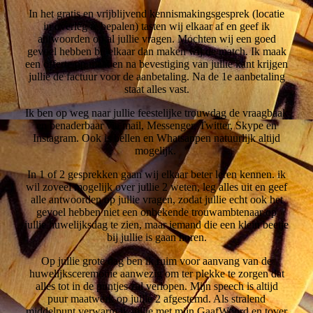
In het gratis en vrijblijvend kennismakingsgesprek (locatie
in overleg te bepalen) tasten wij elkaar af en geef ik
antwoorden op al jullie vragen. Mochten wij een goed
gevoel hebben bij elkaar dan maken wij de match. Ik maak
een offerte op maat en na bevestiging van jullie kant krijgen
jullie de factuur voor de aanbetaling. Na de 1e aanbetaling
staat alles vast.
Ik ben op weg naar jullie feestelijke trouwdag de vraagbaak
en benaderbaar via mail, Messenger, Twitter, Skype en
Instagram. Ook is bellen en Whatsappen natuurlijk altijd
mogelijk.
In 1 of 2 gesprekken gaan wij elkaar beter leren kennen. ik
wil zoveel mogelijk over jullie 2 weten, leg alles uit en geef
alle antwoorden op jullie vragen, zodat jullie echt ook het
gevoel hebben niet een onbekende trouwambtenaar op
jullie huwelijksdag te zien, maar iemand die een klein beetje
bij jullie is gaan horen.
Op jullie grote dag ben ik ruim voor aanvang van de
huwelijksceremonie aanwezig om ter plekke te zorgen dat
alles tot in de puntjes zal verlopen. Mijn speech is altijd
puur maatwerk op jullie 2 afgestemd. Als stralend
middelpunt verwarm ik jullie met mijn GaafWoord en tover