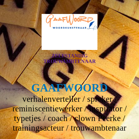
ZELFSTANDIG
TROUWAMBTENAAR
GAAFWOORD
verhalenverteller / spreker /
reminiscentiewerker / inspirator /
typetjes / coach / clown Peerke /
trainingsacteur / trouwambtenaar