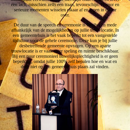
een lach, misschien zelfs een traan, tevoorschijn. Humor en
serieuze momenten wisselen elkaar af en lopen in elkaar
over.
De duur van de speech en ceremonie is flexibel en mede
afhankelijk van de mogelijkheden op jullie trouwlocatie. In
een gemeentehuis is het vaak beperkt tot een vastgestelde
tijdsduur voor de gehele ceremonie. Deze kun je bij jullie
desbetreffende gemeente opvragen. Op een aparte
trouwlocatie is er vaak meer speling en ruimte beschikbaar.
Bij een puur ceremonieel huwelijksplechtigheid is er geen
beperking, omdat jullie 100% zelf bepalen hoe en wat en
deze niet op een gemeentehuis plaats zal vinden.