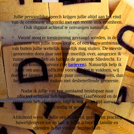
Jullie persoonlijke speech krijgen jullie altijd aan het eind
van de ceremonie uitgereikt met een mooie strik eromheen.
Ook digitaal achteraf te ontvangen natuurlijk.
Vooraf moet er toestemming gevraagd worden, in de
gemeente van jullie trouwlocatie, of een trouwambtenaar
van buiten jullie wettelijk huwelijk mag sluiten. De meeste
gemeenten doen daar niet niet moeilijk over, aangezien ik
ruime ervaring heb als babs in de gemeente Sliedrecht. Er
zijn wel kosten daarvoor (zie
tarieven
). Natuurlijk help ik
jullie om aan alle officiële voorwaarden te voldoen, wij
doen het samen. Gaan jullie puur ceremonieel trouwen, dan
hebben wij niets te maken met desbetreffende gemeente.
Nadat ik jullie van een aanstaand bruidspaar naar
officieel echtpaar heb begeleid met GaafWoord en de
ceremonie heb afgesloten, blijf ik nog enige tijd aanwezig
indien nodig of gewenst.
Afsluitend wens ik jullie een liefdevol, gezond en prachtig
huwelijksleven toe en laat ik jullie achter bij familie en
vrienden in het verdere feestgedruis.